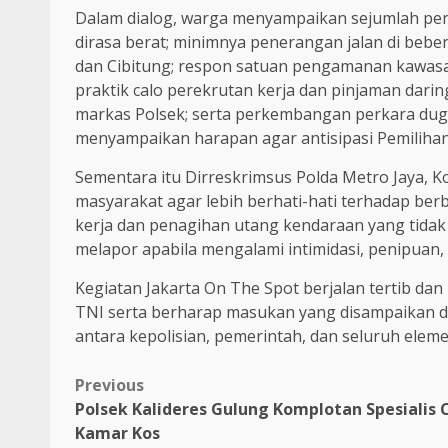
Dalam dialog, warga menyampaikan sejumlah perm
dirasa berat; minimnya penerangan jalan di bebe
dan Cibitung; respon satuan pengamanan kawasan
praktik calo perekrutan kerja dan pinjaman daring
markas Polsek; serta perkembangan perkara du
menyampaikan harapan agar antisipasi Pemilihan 
Sementara itu Dirreskrimsus Polda Metro Jaya, 
masyarakat agar lebih berhati-hati terhadap be
kerja dan penagihan utang kendaraan yang tidak
melapor apabila mengalami intimidasi, penipuan
Kegiatan Jakarta On The Spot berjalan tertib da
TNI serta berharap masukan yang disampaikan dapa
antara kepolisian, pemerintah, dan seluruh elem
Previous
Polsek Kalideres Gulung Komplotan Spesialis 
Kamar Kos