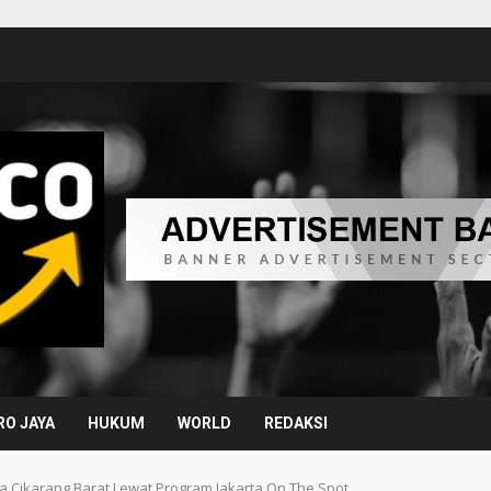
O JAYA
HUKUM
WORLD
REDAKSI
a Cikarang Barat Lewat Program Jakarta On The Spot