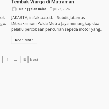
Tembak Warga di Matraman
Nainggolan Bolas
Juli 25, 2026
pok
JAKARTA, inifakta.co.id, – Subdit Jatanras
ggu,
Ditreskrimum Polda Metro Jaya menangkap dua
pelaku percobaan pencurian sepeda motor yang...
Read More
3
4
…
18
Next