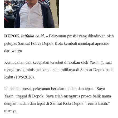
DEPOK
,
inifakta.co.id
, – Pelayanan presisi yang dihadirkan oleh
petugas Samsat Polres Depok Kota kembali mendapat apresiasi
dari warga.
Kemudahan dan kecepatan tersebut dirasakan oleh Yasin, (), saat
mengurus administrasi kendaraan miliknya di Samsat Depok pada
Rabu (10/6/2026).
Ia menilai proses pelayanan berjalan mudah dan tepat. “Saya
Yasin, tinggal di Depok. Saya telah mengurus proses balik nama
dengan mudah dan tepat di Samsat Kota Depok. Terima kasih,”
ujarnya.