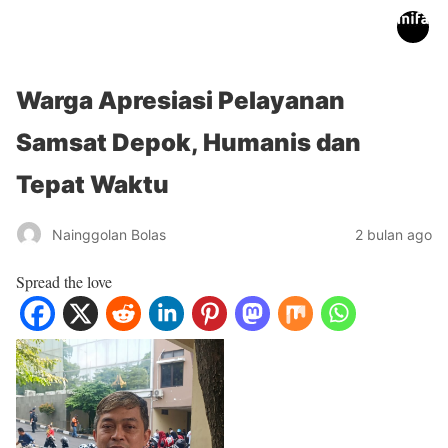
inifakta.co
Warga Apresiasi Pelayanan
Samsat Depok, Humanis dan
Tepat Waktu
Nainggolan Bolas
2 bulan ago
Spread the love