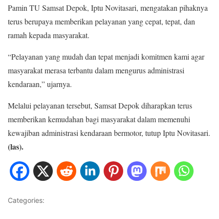
Pamin TU Samsat Depok, Iptu Novitasari, mengatakan pihaknya
terus berupaya memberikan pelayanan yang cepat, tepat, dan
ramah kepada masyarakat.
“Pelayanan yang mudah dan tepat menjadi komitmen kami agar
masyarakat merasa terbantu dalam mengurus administrasi
kendaraan,” ujarnya.
Melalui pelayanan tersebut, Samsat Depok diharapkan terus
memberikan kemudahan bagi masyarakat dalam memenuhi
kewajiban administrasi kendaraan bermotor, tutup Iptu Novitasari.
(las).
Categories:
Uncategorized