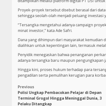
ditampilkan melalui platform digital PT DSI untu
Proyek-proyek tersebut disebut berasal dari data
sehingga seolah-olah menjadi peluang investasi 
“Tersangka mengetahui adanya campaign proyek f
minat investor,” kata Ade Safri.
Dana yang dihimpun dari masyarakat kemudian di
dialihkan untuk kepentingan lain, termasuk mela
Penyidik menegaskan bahwa penanganan perkara
adanya tersangka baru maupun pengungkapan ja
Hingga kini, proses hukum terhadap para tersan
pengadilan serta pemulihan kerugian para korba
Previous
Polisi Ungkap Pembacokan Pelajar di Depan
Terminal Grogol Hingga Meninggal Dunia, 3
Pelaku Ditangkap