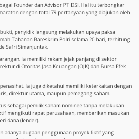
ebagai Founder dan Advisor PT DSI. Hal itu terbongkar
maraton dengan total 79 pertanyaan yang diajukan oleh
bukti, penyidik langsung melakukan upaya paksa
mah Tahanan Bareskrim Polri selama 20 hari, terhitung
Ade Safri Simanjuntak.
angan. Ia memiliki rekam jejak panjang di sektor
ektur di Otoritas Jasa Keuangan (OJK) dan Bursa Efek
penasihat. Ia juga diketahui memiliki keterkaitan dengan
saris, direktur utama, maupun pemegang saham.
atus sebagai pemilik saham nominee tanpa melakukan
 aktif mengikuti rapat perusahaan, memberikan masukan
ri dana (lender).
lah adanya dugaan penggunaan proyek fiktif yang