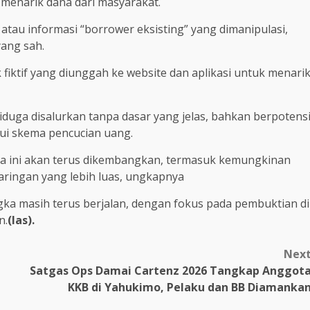
k menarik dana dari masyarakat.
 atau informasi “borrower eksisting” yang dimanipulasi,
yang sah.
iktif yang diunggah ke website dan aplikasi untuk menari
duga disalurkan tanpa dasar yang jelas, bahkan berpotens
lui skema pencucian uang.
 ini akan terus dikembangkan, termasuk kemungkinan
ringan yang lebih luas, ungkapnya
gka masih terus berjalan, dengan fokus pada pembuktian di
n.
(las).
Nex
Satgas Ops Damai Cartenz 2026 Tangkap Anggot
KKB di Yahukimo, Pelaku dan BB Diamanka