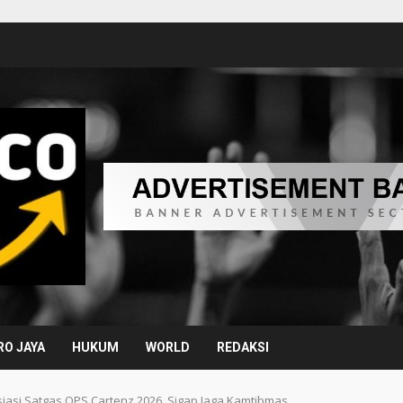
O JAYA
HUKUM
WORLD
REDAKSI
siasi Satgas OPS Cartenz 2026, Sigap Jaga Kamtibmas