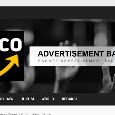
O JAYA
HUKUM
WORLD
REDAKSI
 Arya Supena Gugur Dalam Tugas