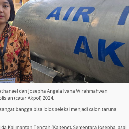
Nathanael dan Josepha Angela Ivana Wirahmahwan,
isian (catar Akpol) 2024.
angat bangga bisa lolos seleksi menjadi calon taruna
lda Kalimantan Tengah (Kalteng). Sementara Josepha, asal