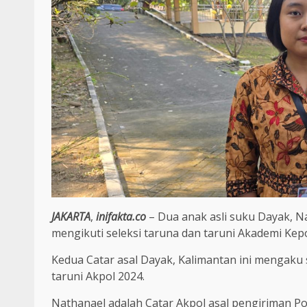
JAKARTA
,
inifakta.co
– Dua anak asli suku Dayak, 
mengikuti seleksi taruna dan taruni Akademi Kepol
Kedua Catar asal Dayak, Kalimantan ini mengaku s
taruni Akpol 2024.
Nathanael adalah Catar Akpol asal pengiriman Po