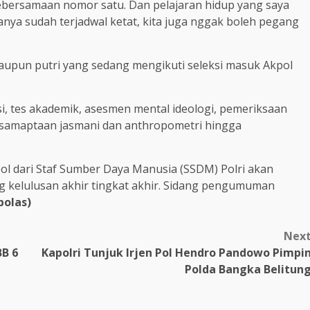
p kebersamaan nomor satu. Dan pelajaran hidup yang saya
nya sudah terjadwal ketat, kita juga nggak boleh pegang
 maupun putri yang sedang mengikuti seleksi masuk Akpol
si, tes akademik, asesmen mental ideologi, pemeriksaan
kesamaptaan jasmani dan anthropometri hingga
kpol dari Staf Sumber Daya Manusia (SSDM) Polri akan
 kelulusan akhir tingkat akhir. Sidang pengumuman
bolas)
Nex
BB 6
Kapolri Tunjuk Irjen Pol Hendro Pandowo Pimpi
Polda Bangka Belitun