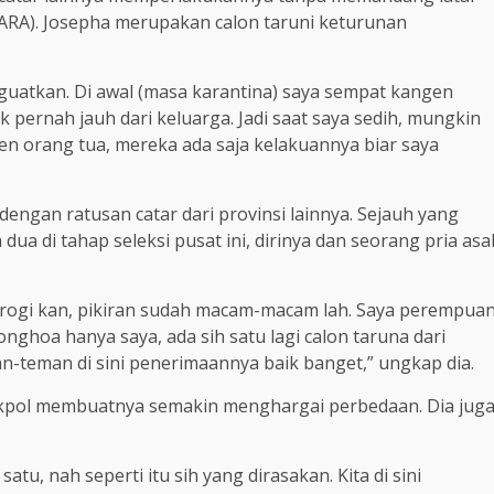
ARA). Josepha merupakan calon taruni keturunan
guatkan. Di awal (masa karantina) saya sempat kangen
ak pernah jauh dari keluarga. Jadi saat saya sedih, mungkin
en orang tua, mereka ada saja kelakuannya biar saya
ngan ratusan catar dari provinsi lainnya. Sejauh yang
ua di tahap seleksi pusat ini, dirinya dan seorang pria asa
grogi kan, pikiran sudah macam-macam lah. Saya perempua
onghoa hanya saya, ada sih satu lagi calon taruna dari
man-teman di sini penerimaannya baik banget,” ungkap dia.
Akpol membuatnya semakin menghargai perbedaan. Dia jug
tu, nah seperti itu sih yang dirasakan. Kita di sini