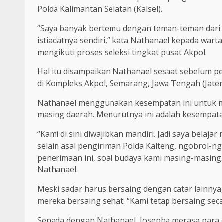
Polda Kalimantan Selatan (Kalsel).
“Saya banyak bertemu dengan teman-teman dari b
istiadatnya sendiri,” kata Nathanael kepada wart
mengikuti proses seleksi tingkat pusat Akpol.
Hal itu disampaikan Nathanael sesaat sebelum pe
di Kompleks Akpol, Semarang, Jawa Tengah (Jaten
Nathanael menggunakan kesempatan ini untuk mem
masing daerah. Menurutnya ini adalah kesempata
“Kami di sini diwajibkan mandiri. Jadi saya belaja
selain asal pengiriman Polda Kalteng, ngobrol-ng
penerimaan ini, soal budaya kami masing-masing. I
Nathanael.
Meski sadar harus bersaing dengan catar lainn
mereka bersaing sehat. “Kami tetap bersaing seca
Senada dengan Nathanael, Josepha merasa para