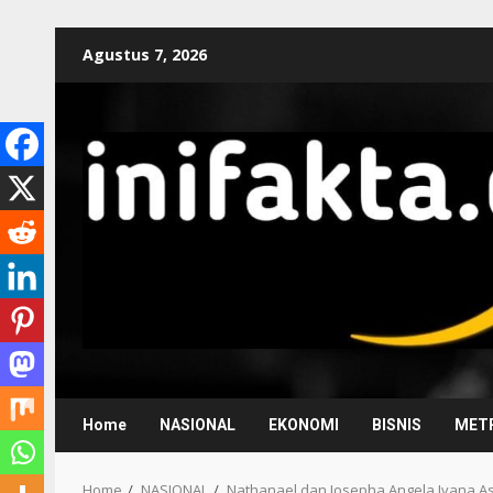
Agustus 7, 2026
Home
NASIONAL
EKONOMI
BISNIS
METR
Home
NASIONAL
Nathanael dan Josepha Angela Ivana As