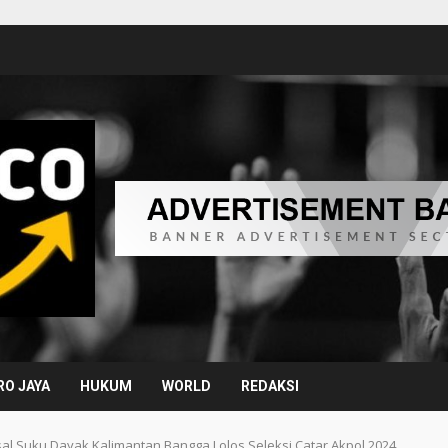
O JAYA
HUKUM
WORLD
REDAKSI
al Suku Dayak Kalimantan Bangga Lolos Seleksi Catar Akpol 2024