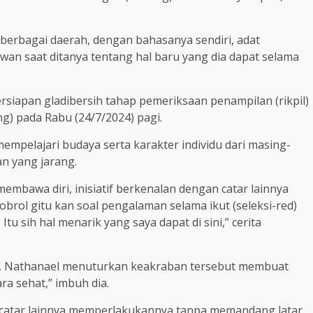
erbagai daerah, dengan bahasanya sendiri, adat
awan saat ditanya tentang hal baru yang dia dapat selama
rsiapan gladibersih tahap pemeriksaan penampilan (rikpil)
g) pada Rabu (24/7/2024) pagi.
pelajari budaya serta karakter individu dari masing-
n yang jarang.
r membawa diri, inisiatif berkenalan dengan catar lainnya
obrol gitu kan soal pengalaman selama ikut (seleksi-red)
tu sih hal menarik yang saya dapat di sini,” cerita
ya, Nathanael menuturkan keakraban tersebut membuat
ra sehat,” imbuh dia.
 catar lainnya memperlakukannya tanpa memandang latar