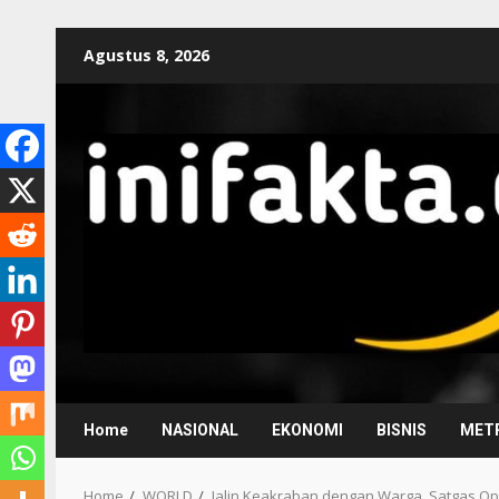
Agustus 8, 2026
Home
NASIONAL
EKONOMI
BISNIS
METR
Home
WORLD
Jalin Keakraban dengan Warga, Satgas Ops