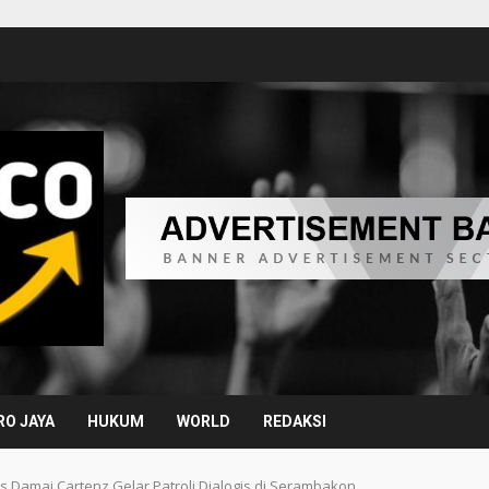
O JAYA
HUKUM
WORLD
REDAKSI
 Damai Cartenz Gelar Patroli Dialogis di Serambakon