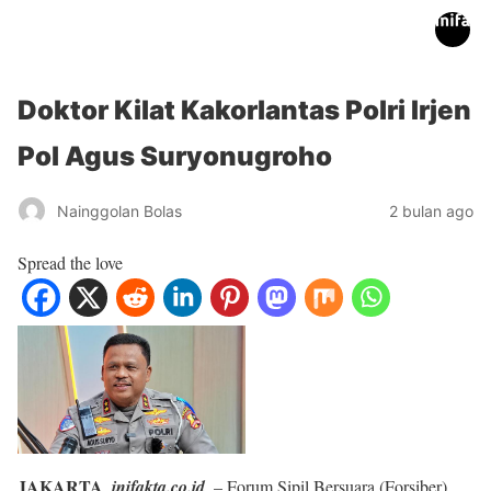
inifakta.co
Doktor Kilat Kakorlantas Polri Irjen
Pol Agus Suryonugroho
Nainggolan Bolas
2 bulan ago
Spread the love
JAKARTA
,
inifakta.co.id
, – Forum Sipil Bersuara (Forsiber)