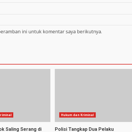
peramban ini untuk komentar saya berikutnya.
riminal
Hukum dan Kriminal
k Saling Serang di
Polisi Tangkap Dua Pelaku