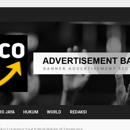
O JAYA
HUKUM
WORLD
REDAKSI
ksi Curanmor Saat Patroli Malam di Tangerang