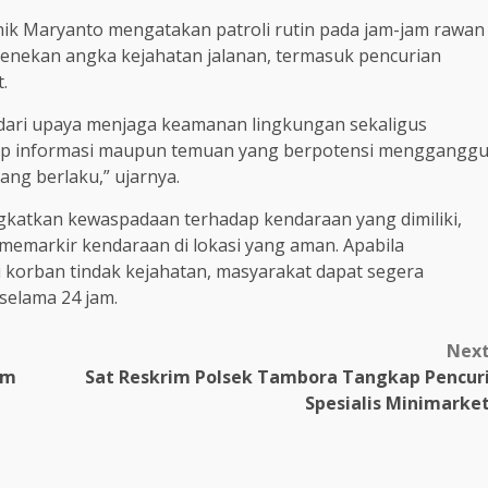
ik Maryanto mengatakan patroli rutin pada jam-jam rawan
enekan angka kejahatan jalanan, termasuk pencurian
.
 dari upaya menjaga keamanan lingkungan sekaligus
ap informasi maupun temuan yang berpotensi menggangg
ang berlaku,” ujarnya.
gkatkan kewaspadaan terhadap kendaraan yang dimiliki,
markir kendaraan di lokasi yang aman. Apabila
korban tindak kejahatan, masyarakat dapat segera
selama 24 jam.
Nex
am
Sat Reskrim Polsek Tambora Tangkap Pencur
Spesialis Minimarke