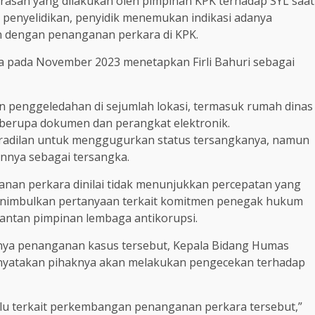
erasan yang dilakukan oleh pimpinan KPK terhadap SYL saat
 penyelidikan, penyidik menemukan indikasi adanya
n dengan penanganan perkara di KPK.
ya pada November 2023 menetapkan Firli Bahuri sebagai
n penggeledahan di sejumlah lokasi, termasuk rumah dinas
ti berupa dokumen dan perangkat elektronik.
radilan untuk menggugurkan status tersangkanya, namun
nya sebagai tersangka.
anan perkara dinilai tidak menunjukkan percepatan yang
 menimbulkan pertanyaan terkait komitmen penegak hukum
antan pimpinan lembaga antikorupsi.
ya penanganan kasus tersebut, Kepala Bidang Humas
nyatakan pihaknya akan melakukan pengecekan terhadap
lu terkait perkembangan penanganan perkara tersebut,”