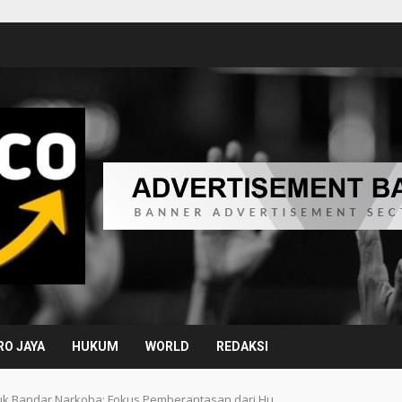
O JAYA
HUKUM
WORLD
REDAKSI
uk Bandar Narkoba: Fokus Pemberantasan dari Hu