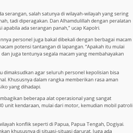
a serangan, salah satunya di wilayah-wilayah yang sering
nah, tadi diperagakan. Dan Alhamdulillah dengan peralatan
si apabila ada serangan panah,” ucap Kapolri.
nnya personel juga bakal dibekali dengan berbagai macam
acam potensi tantangan di lapangan. “Apakah itu mulai
n, dan juga tentunya segala macam yang membahayakan
tu dimaksudkan agar seluruh personel kepolisian bisa
imal. Khususnya dalam rangka memberikan rasa aman
iko yang dihadapi.
 membagikan beberapa alat operasional yang sangat
0 unit kendaraan, mulai dari motor, kemudian mobil patroli
wilayah konflik seperti di Papua, Papua Tengah, Dogiyai.
an khususnya di situasi-situasi darurat. Juga ada