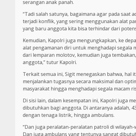
serangan anak panah.
“Tadi salah satunya, bagaimana agar pada saat ad
terjadi konflik, yang sering menggunakan alat pa
yang baru anggota kita bisa terhindar dari poten
Kemudian, Kapolri juga mengungkapkan, ke depa
alat pengamanan diri untuk menghadapi segala m
dari lemparan molotov, kemudian juga tembaka
anggota,” tutur Kapolri.
Terkait semua ini, Sigit menegaskan bahwa, hal i
menjalankan tugasnya secara maksimal dan opt
masyarakat hingga menghadapi segala macam ris
Di sisi lain, dalam kesempatan ini, Kapolri juga
dibutuhkan bagi anggota. Di antaranya adalah, 43
dengan tenaga listrik, hingga ambulans.
“Dan juga peralatan-peralatan patroli di wilayah-
Dan juga ambulans yang tentunya sangat dibutuhk