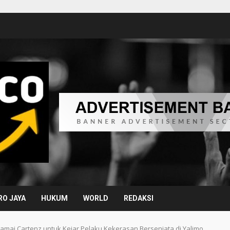
O JAYA
HUKUM
WORLD
REDAKSI
mai Cartenz untuk Kejar Pelaku Kekerasan Bersenjata di Yalimo