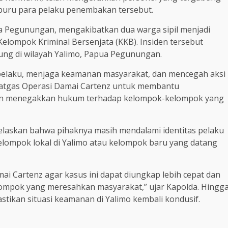
buru para pelaku penembakan tersebut.
pua Pegunungan, mengakibatkan dua warga sipil menjadi
elompok Kriminal Bersenjata (KKB). Insiden tersebut
gsung di wilayah Yalimo, Papua Pegunungan.
pelaku, menjaga keamanan masyarakat, dan mencegah aksi
 Satgas Operasi Damai Cartenz untuk membantu
an menegakkan hukum terhadap kelompok-kelompok yang
njelaskan bahwa pihaknya masih mendalami identitas pelaku
lompok lokal di Yalimo atau kelompok baru yang datang
i Cartenz agar kasus ini dapat diungkap lebih cepat dan
ompok yang meresahkan masyarakat,” ujar Kapolda. Hingg
astikan situasi keamanan di Yalimo kembali kondusif.