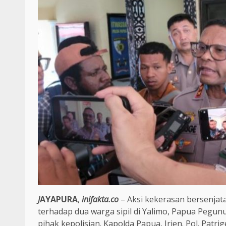
J
AYAPURA
,
inifakta.co
– Aksi kekerasan bersenjat
terhadap dua warga sipil di Yalimo, Papua Pegun
pihak kepolisian. Kapolda Papua, Irjen. Pol. Pat