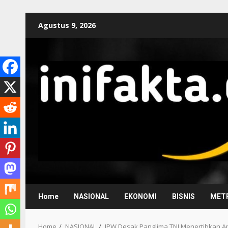
Agustus 9, 2026
Home
NASIONAL
EKONOMI
BISNIS
METR
Home
NASIONAL
IPW Desak Panglima TNI Menertibkan 