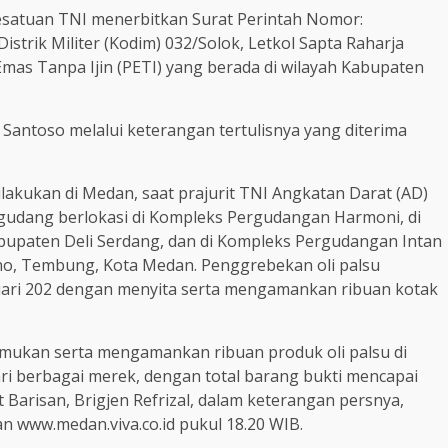
 kesatuan TNI menerbitkan Surat Perintah Nomor:
strik Militer (Kodim) 032/Solok, Letkol Sapta Raharja
Emas Tanpa Ijin (PETI) yang berada di wilayah Kabupaten
antoso melalui keterangan tertulisnya yang diterima
ilakukan di Medan, saat prajurit TNI Angkatan Darat (AD)
gudang berlokasi di Kompleks Pergudangan Harmoni, di
bupaten Deli Serdang, dan di Kompleks Pergudangan Intan
ujono, Tembung, Kota Medan. Penggrebekan oli palsu
ruari 202 dengan menyita serta mengamankan ribuan kotak
emukan serta mengamankan ribuan produk oli palsu di
 dari berbagai merek, dengan total barang bukti mencapai
it Barisan, Brigjen Refrizal, dalam keterangan persnya,
an www.medan.viva.co.id pukul 18.20 WIB.