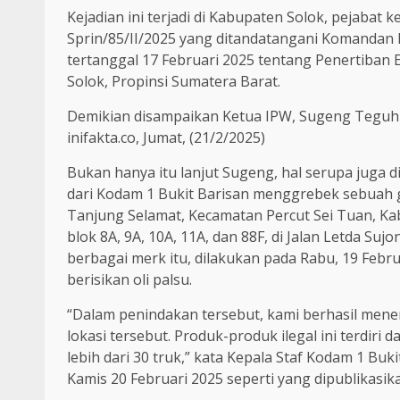
Kejadian ini terjadi di Kabupaten Solok, pejabat
Sprin/85/II/2025 yang ditandatangani Komandan Di
tertanggal 17 Februari 2025 tentang Penertiban 
Solok, Propinsi Sumatera Barat.
Demikian disampaikan Ketua IPW, Sugeng Teguh S
inifakta.co, Jumat, (21/2/2025)
Bukan hanya itu lanjut Sugeng, hal serupa juga d
dari Kodam 1 Bukit Barisan menggrebek sebuah 
Tanjung Selamat, Kecamatan Percut Sei Tuan, Ka
blok 8A, 9A, 10A, 11A, dan 88F, di Jalan Letda S
berbagai merk itu, dilakukan pada Rabu, 19 Feb
berisikan oli palsu.
“Dalam penindakan tersebut, kami berhasil men
lokasi tersebut. Produk-produk ilegal ini terdiri
lebih dari 30 truk,” kata Kepala Staf Kodam 1 Buk
Kamis 20 Februari 2025 seperti yang dipublikasik