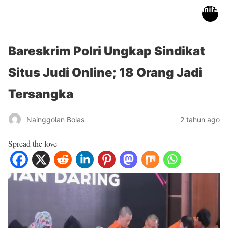
inifakta.co
Bareskrim Polri Ungkap Sindikat
Situs Judi Online; 18 Orang Jadi
Tersangka
Nainggolan Bolas
2 tahun ago
Spread the love