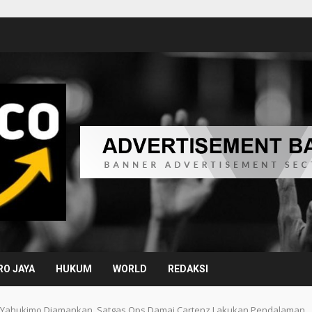
O JAYA
HUKUM
WORLD
REDAKSI
i Yahukimo Diamankan, Satgas Ops Damai Cartenz Lakukan Pendalaman