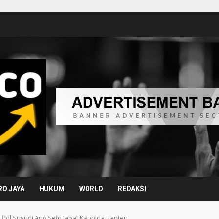
O JAYA
HUKUM
WORLD
REDAKSI
en Pol Suyudi Ario Seto Jabat Kapolda Banten