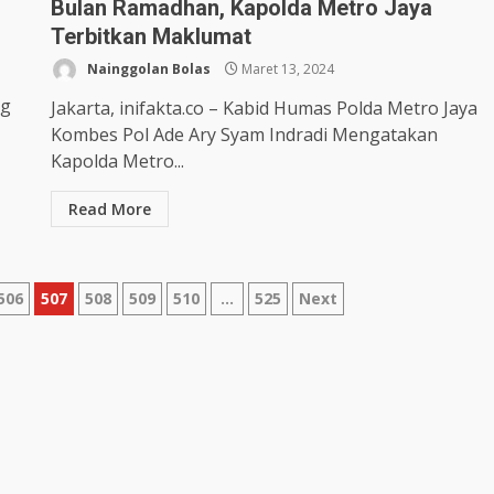
Bulan Ramadhan, Kapolda Metro Jaya
Terbitkan Maklumat
Nainggolan Bolas
Maret 13, 2024
ng
Jakarta, inifakta.co – Kabid Humas Polda Metro Jaya
Kombes Pol Ade Ary Syam Indradi Mengatakan
Kapolda Metro...
Read More
506
507
508
509
510
…
525
Next